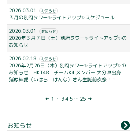
2026.03.01
お知らせ
３月の別府タワー✨ライトアップ✨スケジュール
2026.03.01
お知らせ
2026年３月７日（土）別府タワー✨ライトアップ✨の
お知らせ
2026.02.18
お知らせ
2026年2月26日（木）別府タワー✨ライトアップ✨の
お知らせ HKT48 チームK4 メンバー 大分県出身
猪原絆愛（いはら はんな）さん生誕前夜祭！！
別府タワーについて
投
←
1
…
3
4
5
…
25
→
利用案内
稿
展望台
ナ
お知らせ
観 光
ビ