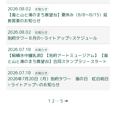
2026.08.02
お知らせ
【海と山と湯のまち展望台】夏休み（8/8～8/15）延
長営業のお知らせ
2026.08.02
お知らせ
別府タワー８月の✨ライトアップ✨スケジュール
2026.07.18
お知らせ
【稲積水中鍾乳洞】【別府アートミュージアム】 【海
と山と湯のまち展望台】合同スタンプラリースタート
2026.07.18
お知らせ
2026年7月20日（月）別府タワー 海の日 紅白祝日
別府タワーについて
✨ライトアップ✨のお知らせ
利用案内
投
1
2
…
5
→
展望台
稿
観 光