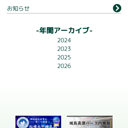
ナ
お知らせ
アクセス
ビ
ライトアップ
ゲ
-年間アーカイブ-
ー
フロアガイド
2024
シ
2023
お知らせ
ョ
2025
会社概要
2026
ン
お問い合わせ