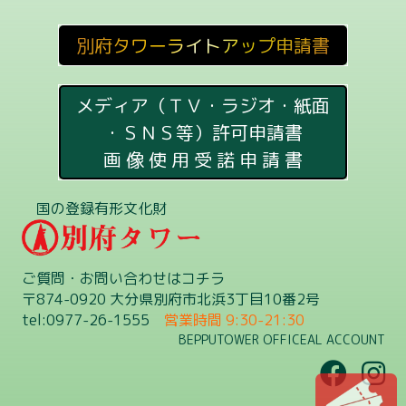
別府タワーライトアップ申請書
メディア（ＴＶ・ラジオ・紙面
・ＳＮＳ等）許可申請書
画 像 使 用 受 諾 申 請 書
国の登録有形文化財
ご質問・お問い合わせはコチラ
〒874-0920 大分県別府市北浜3丁目10番2号
tel:0977-26-1555
営業時間 9:30-21:30
BEPPUTOWER OFFICEAL ACCOUNT