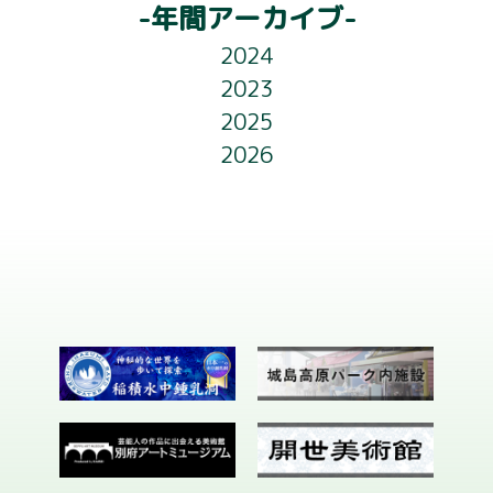
ゲ
アクセス
-年間アーカイブ-
ー
2024
ライトアップ
シ
2023
フロアガイド
ョ
2025
2026
お知らせ
ン
会社概要
お問い合わせ