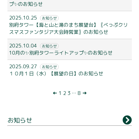
プ✨のお知らせ
2025.10.25
お知らせ
別府タワー【海と山と湯のまち展望台】〖べっぷクリ
スマスファンタジア大会時営業〗のお知らせ
2025.10.04
お知らせ
10月の✨別府タワーライトアップ✨のお知らせ
2025.09.27
お知らせ
１０月１日（水）【展望の日】のお知らせ
別府タワーについて
投
←
1
2
3
…
8
→
利用案内
稿
展望台
ナ
お知らせ
観 光
ビ