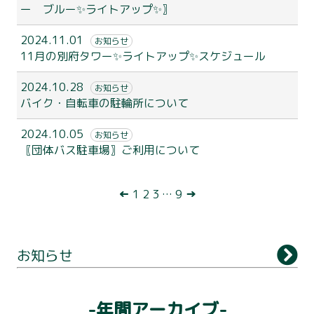
ー ブルー✨ライトアップ✨〗
2024.11.01
お知らせ
11月の別府タワー✨ライトアップ✨スケジュール
2024.10.28
お知らせ
バイク・自転車の駐輪所について
2024.10.05
お知らせ
〖団体バス駐車場〗ご利用について
別府タワーについて
投
←
1
2
3
…
9
→
利用案内
稿
ナ
展望台
お知らせ
ビ
観 光
ゲ
-年間アーカイブ-
アクセス