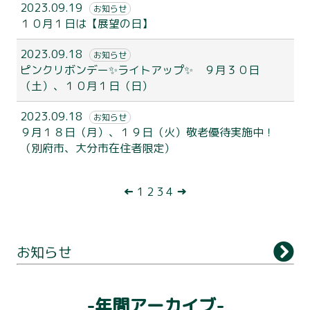
2023.09.19
お知らせ
１０月１日は【展望の日】
2023.09.18
お知らせ
ピンクリボンデー✨ライトアップ✨ ９月３０日
（土）、１０月１日（日）
2023.09.18
お知らせ
９月１８日（月）、１９日（火）敬老優待実施中！
（別府市、大分市在住者限定）
別府タワーについて
投
←
1
2
3
4
→
利用案内
稿
ナ
展望台
お知らせ
ビ
観 光
ゲ
-年間アーカイブ-
アクセス