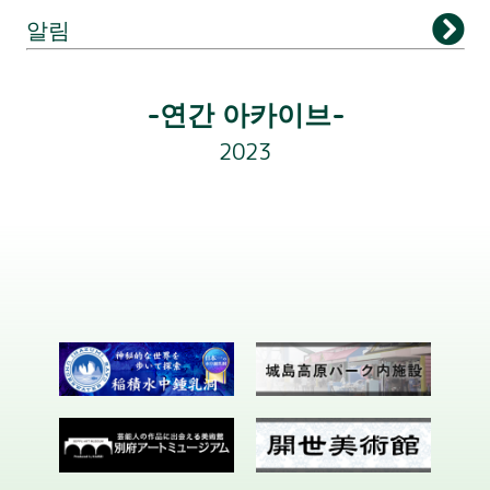
알림
벳부타워에 대해서
-연간 아카이브-
이용안내
2023
전망대
관광
교통안내
시설안내
알림
회사개요
문의