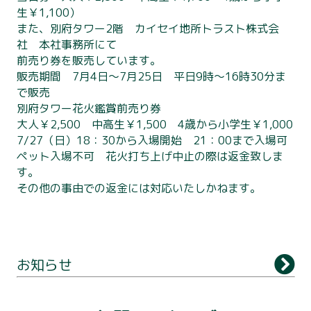
別府タワーについて
生￥1,100）
また、別府タワー2階 カイセイ地所トラスト株式会
利用案内
社 本社事務所にて
前売り券を販売しています。
展望台
販売期間 7月4日～7月25日 平日9時～16時30分ま
で販売
観 光
別府タワー花火鑑賞前売り券
大人￥2,500 中高生￥1,500 4歳から小学生￥1,000
アクセス
7/27（日）18：30から入場開始 21：00まで入場可
ペット入場不可 花火打ち上げ中止の際は返金致しま
ライトアップ
す。
フロアガイド
その他の事由での返金には対応いたしかねます。
お知らせ
会社概要
お知らせ
お問い合わせ