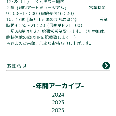
12/28（土） 別府タワー館内
２階〖別府アートミュージアム〗 営業時間
9：00～17：00（最終受付16：30）
16，17階〖海と山と湯のまち展望台〗 営業
時間9：30～21：30（最終受付21：00）
上記2店舗は年末年始通常営業致します。（年中無休、
臨時休館の際はHPに記載致します。）
皆さまのご来館、心よりお待ち申し上げます。
別府タワーについて
お知らせ
利用案内
展望台
-年間アーカイブ-
観 光
2024
2023
アクセス
2025
ライトアップ