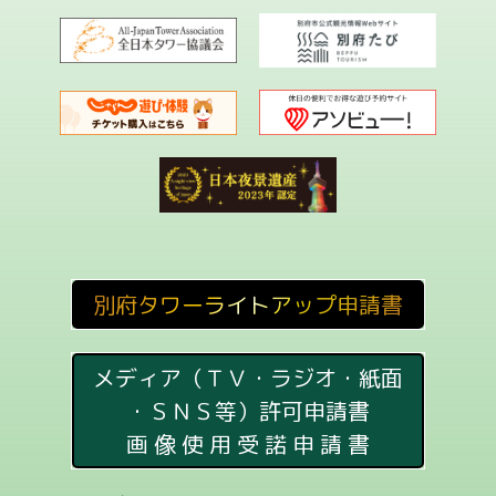
別府タワーライトアップ申請書
メディア（ＴＶ・ラジオ・紙面
・ＳＮＳ等）許可申請書
画 像 使 用 受 諾 申 請 書