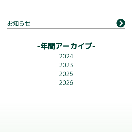
お知らせ
別府タワーについて
-年間アーカイブ-
2024
利用案内
2023
展望台
2025
2026
観 光
アクセス
ライトアップ
フロアガイド