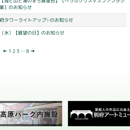
【海と山と湯のまち展望台】〖べっぷクリスマスファンタジ
業〗のお知らせ
別府タワーについて
別府タワーライトアップ✨のお知らせ
利用案内
（水）【展望の日】のお知らせ
展望台
←
1
2
3
…
8
→
観 光
アクセス
ライトアップ
フロアガイド
お知らせ
会社概要