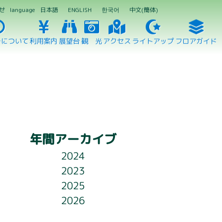
せ
language
日本語
ENGLISH
한국어
中文(簡体)
ーについて
利用案内
展望台
観 光
アクセス
ライトアップ
フロアガイド
年間アーカイブ
2024
2023
2025
2026