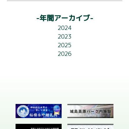
ビ
アクセス
ゲ
-年間アーカイブ-
ライトアップ
ー
2024
フロアガイド
シ
2023
ョ
2025
お知らせ
2026
ン
会社概要
お問い合わせ