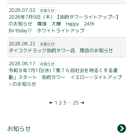
2026.07.02
お知らせ
2026年7月9日（木）【別府タワーライトアップ✨】
のお知らせ 篠塚 大輝 Happy 24th
Birthday♡ ホワイトライトアップ
2026.06.22
お知らせ
ダイコクドラック別府タワー店 閉店のお知らせ
2026.06.17
お知らせ
令和８年7月1日(水)「第７６回社会を明るくする運
動」スタート 別府タワー イエロー✨ライトアップ
✨のお知らせ
別府タワーについて
利用案内
投
←
1
2
3
…
25
→
展望台
稿
ナ
観 光
お知らせ