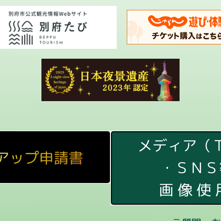
メディア（
アップ申請書
・ＳＮＳ
画 像 使 