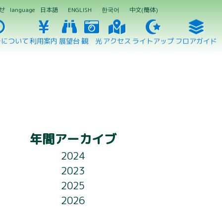
せ
language
日本語
ENGLISH
한국어
中文(簡体)
ーについて
利用案内
展望台
観 光
アクセス
ライトアップ
フロアガイド
年間アーカイブ
2024
2023
2025
2026