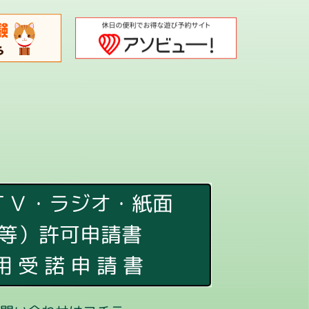
ＴＶ・ラジオ・紙面
等）許可申請書
用 受 諾 申 請 書