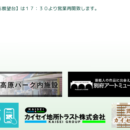
別府タワーについて
まち展望台】は１７：３０より営業再開致します。
利用案内
展望台
観 光
アクセス
ライトアップ
フロアガイド
お知らせ
会社概要
お問い合わせ