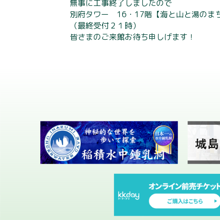
無事に工事終了しましたので
別府タワー 16・17階【海と山と湯の
（最終受付２１時）
皆さまのご来館お待ち申しげます！