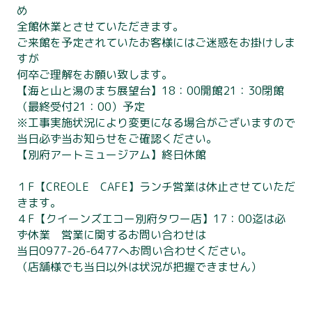
め
全館休業とさせていただきます。
ご来館を予定されていたお客様にはご迷惑をお掛けしま
すが
何卒ご理解をお願い致します。
【海と山と湯のまち展望台】18：00開館21：30閉館
（最終受付21：00）予定
※工事実施状況により変更になる場合がございますので
当日必ず当お知らせをご確認ください。
【別府アートミュージアム】終日休館
１F【CREOLE CAFE】ランチ営業は休止させていただ
きます。
別府タワーについて
４F【クイーンズエコー別府タワー店】17：00迄は必
ず休業 営業に関するお問い合わせは
利用案内
当日0977-26-6477へお問い合わせください。
（店舗様でも当日以外は状況が把握できません）
展望台
観 光